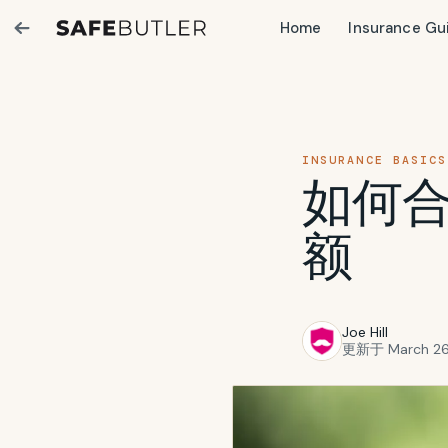
Home
Insurance Gu
INSURANCE BASICS
如何
额
Joe Hill
更新于 March 26