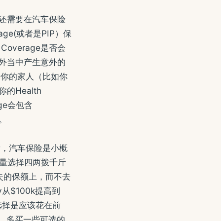
是否还需要在汽车保险
age(或者是PIP）保
overage是否会
车意外当中产生意外的
着你的家人（比如你
的Health
age会包含
。
来看，汽车保险是小概
尽量选择四两拨千斤
失的保额上，而不去
从$100k提高到
的选择是应该花在前
下，多买一些可选的