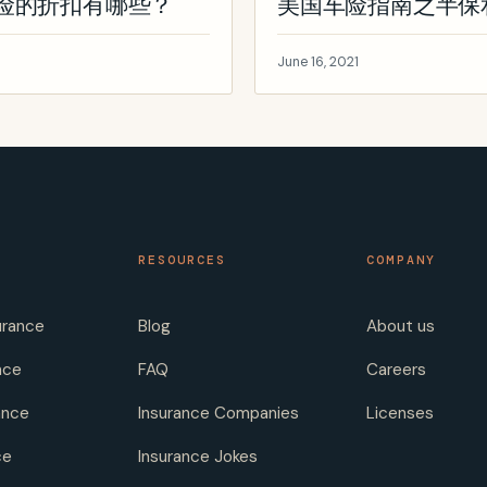
e租房保险的折扣有哪些？
美国车险指南之半保和全
June 16, 2021
RESOURCES
COMPANY
urance
Blog
About us
nce
FAQ
Careers
ance
Insurance Companies
Licenses
ce
Insurance Jokes