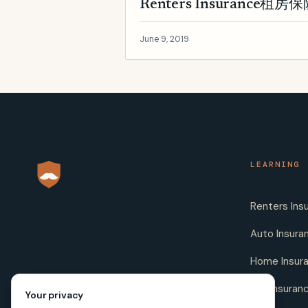
Renters Insuranc
June 9, 2019
LEARNING
Renters Ins
Auto Insura
Home Insur
Life Insuran
Your privacy